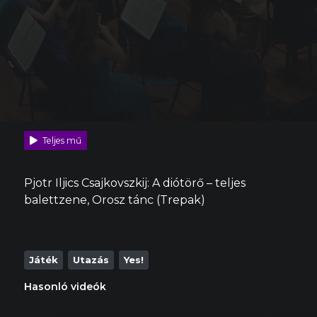
Teljes mű
Pjotr Iljics Csajkovszkij: A diótörő – teljes
balettzene, Orosz tánc (Trepak)
Játék
Utazás
Yes!
Hasonló videók