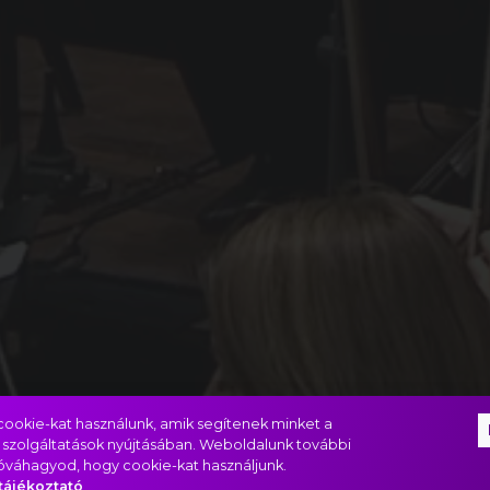
ookie-kat használunk, amik segítenek minket a
 szolgáltatások nyújtásában. Weboldalunk további
jóváhagyod, hogy cookie-kat használjunk.
tájékoztató