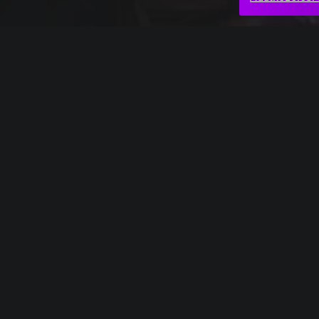
Teljes mű
Richard Wagner: Istenek alkonya – Siegfried 
Chill
Opera
Utazás
Á
Hasonló videók
Sibelius_1
Rachma