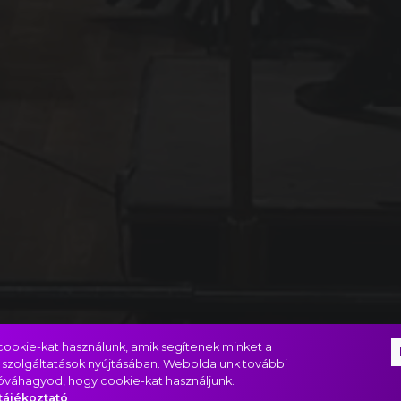
ookie-kat használunk, amik segítenek minket a
 szolgáltatások nyújtásában. Weboldalunk további
jóváhagyod, hogy cookie-kat használjunk.
tájékoztató