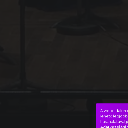
A weboldalon c
lehető legjobb
használatával 
Adatkezelési 