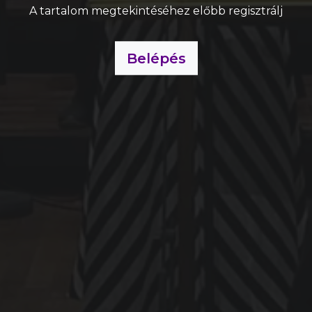
A tartalom megtekintéséhez előbb regisztrálj
Belépés