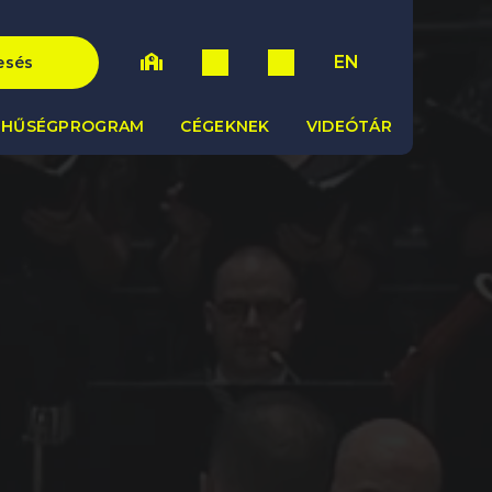
EN
esés
HŰSÉGPROGRAM
CÉGEKNEK
VIDEÓTÁR