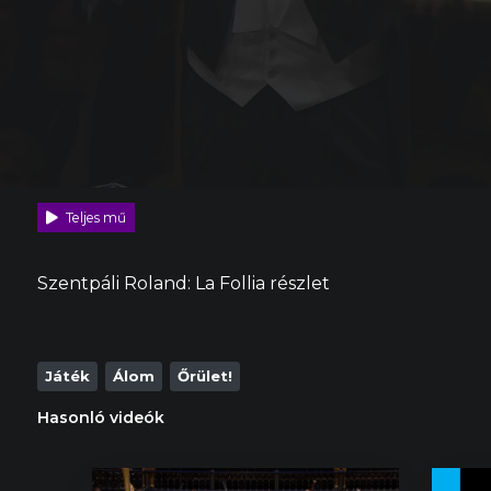
Teljes mű
Szentpáli Roland: La Follia részlet
Játék
Álom
Őrület!
Hasonló videók