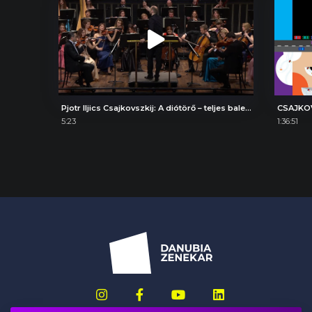
Pjotr Iljics Csajkovszkij: A diótörő – teljes balettzene, Búcsúkeringő
CSAJKOV
5:23
1:36:51