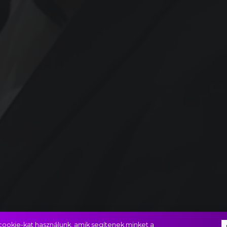
ookie-kat használunk, amik segítenek minket a