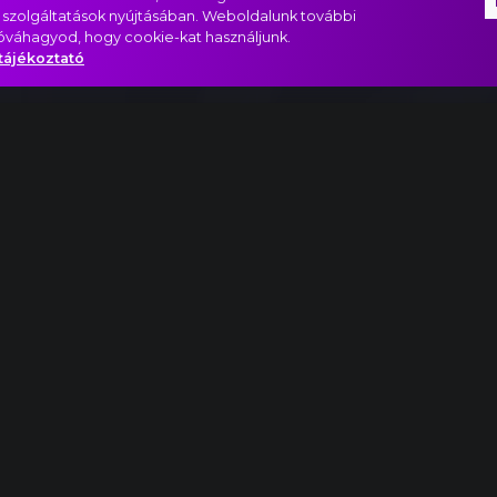
 szolgáltatások nyújtásában. Weboldalunk további
jóváhagyod, hogy cookie-kat használjunk.
tájékoztató
legramente részlet