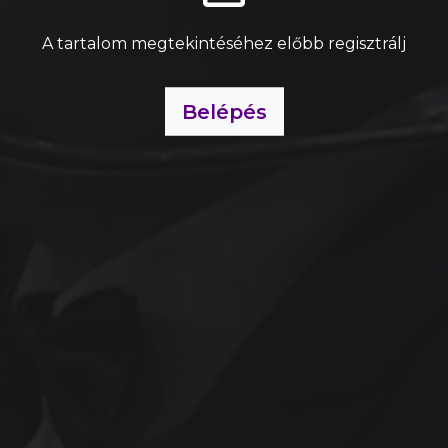
A tartalom megtekintéséhez előbb regisztrálj
Belépés