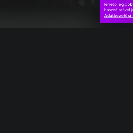
lehető legjobb
használatával 
Adatkezelési 
Teljes mű
Maurice Ravel: G -dúr zongoraverseny, I. Al
Noir
Álom
Hasonló videók