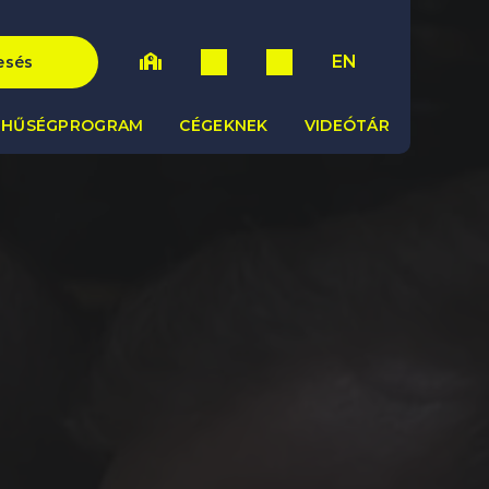
EN
esés
HŰSÉGPROGRAM
CÉGEKNEK
VIDEÓTÁR