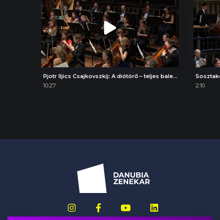
Pjotr Iljics Csajkovszkij: A diótörő – teljes balettzene, Pas de Deux
Sosztak
10:27
2:10