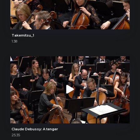
Takemitsu_1
1:38
Claude Debussy: A tenger
25:35