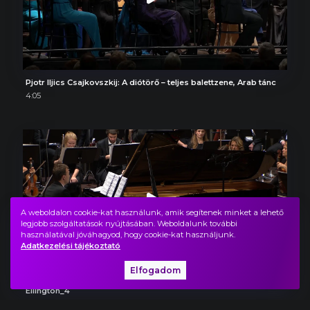
Pjotr Iljics Csajkovszkij: A diótörő – teljes balettzene, Arab tánc
4:05
A weboldalon cookie-kat használunk, amik segítenek minket a lehető
legjobb szolgáltatások nyújtásában. Weboldalunk további
használatával jóváhagyod, hogy cookie-kat használjunk.
Adatkezelési tájékoztató
Elfogadom
Ellington_4
1:39