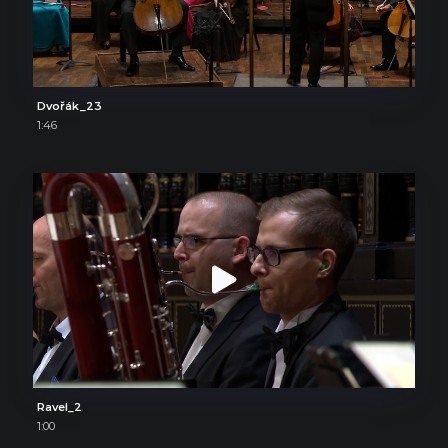
Dvořák_23
1:46
Ravel_2
1:00