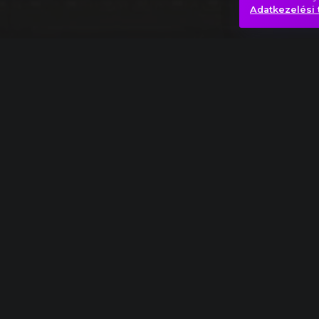
Adatkezelési 
Charles Ives: A megválaszolatlan kérdés
Bizarr
Fény
Jég
Miszt
Hasonló videók