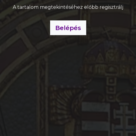
A tartalom megtekintéséhez előbb regisztrálj
Belépés