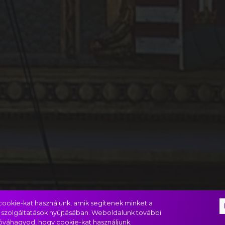
ookie-kat használunk, amik segítenek minket a
 szolgáltatások nyújtásában. Weboldalunk további
jóváhagyod, hogy cookie-kat használjunk.