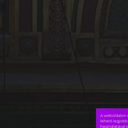
A weboldalon c
lehető legjobb
használatával 