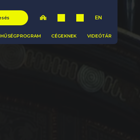
EN
esés
HŰSÉGPROGRAM
CÉGEKNEK
VIDEÓTÁR