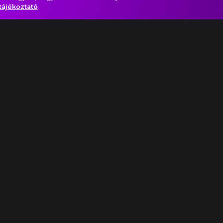
tájékoztató
ikus
Noir
Pszicho