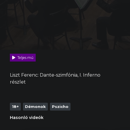
Teljes mű
Liszt Ferenc: Dante-szimfónia, I. Inferno
részlet
18+
Démonok
Pszicho
Hasonló videók