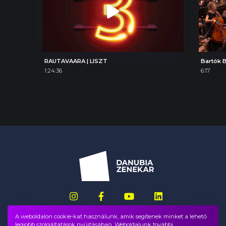
RAUTAVAARA | LISZT
1:24:36
6:17
A weboldalon cookie-kat használunk, amik segítenek minket a lehető
legjobb szolgáltatások nyújtásában. Weboldalunk további