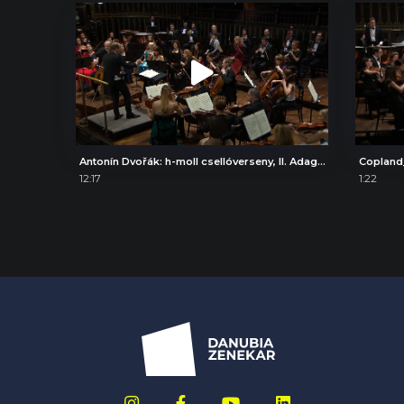
Antonín Dvořák: h-moll csellóverseny, II. Adagio ma non troppo
Copland
12:17
1:22