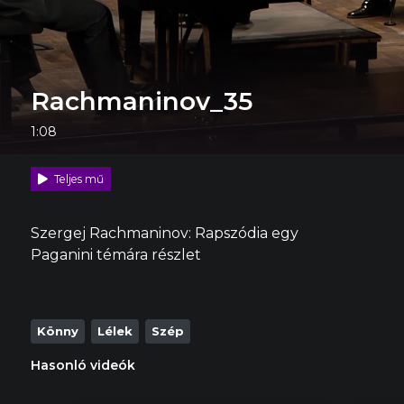
Rachmaninov_35
1:08
Teljes mű
Szergej Rachmaninov: Rapszódia egy
Paganini témára részlet
Könny
Lélek
Szép
Hasonló videók