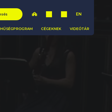
EN
esés
HŰSÉGPROGRAM
CÉGEKNEK
VIDEÓTÁR