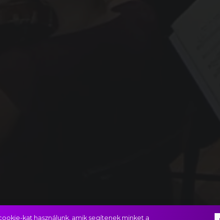
ookie-kat használunk, amik segítenek minket a