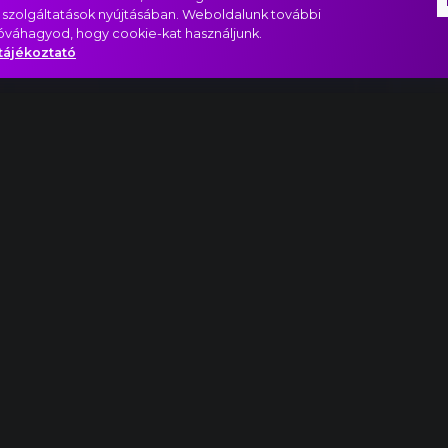
 szolgáltatások nyújtásában. Weboldalunk további
jóváhagyod, hogy cookie-kat használjunk.
tájékoztató
ment részlet