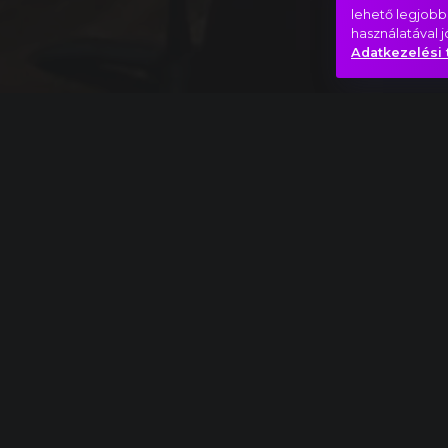
lehető legjobb
használatával 
Adatkezelési 
Teljes mű
Pjotr Iljics Csajkovszkij: A diótörő, Divertisse
Szombat este
Szép
Yes!
Hasonló videók