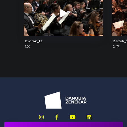
Dvořák_13
Bartók_
1:00
2:47