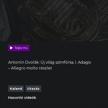
Teljes mű
Antonín Dvořák:
Új világ szimfónia, I.
Adagio
– Allegro molto
részlet
Kaland
Utazás
Hasonló videók