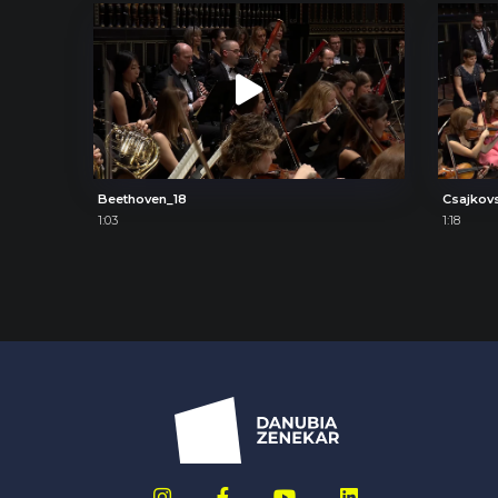
Beethoven_18
Csajkov
1:03
1:18