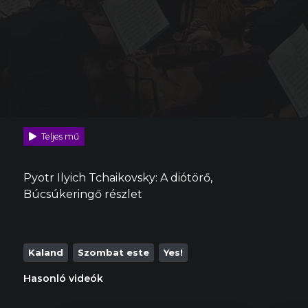
Teljes mű
Pyotr Ilyich Tchaikovsky: A diótörő,
Búcsúkeringő részlet
Kaland
Szombat este
Yes!
Hasonló videók