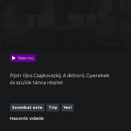
Teljes mű
Pjotr Iljics Csajkovszkij: A diótörő, Gyerekek
és szülők tánca részlet
Szombat este
Trip
Yes!
Hasonló videók