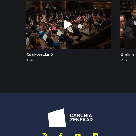
Csajkovszkij_5
Brahms_
1:04
2:10