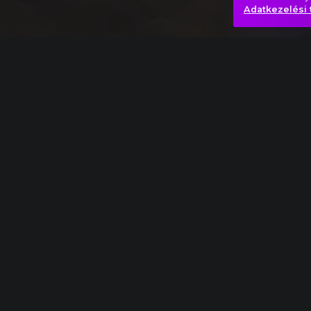
Adatkezelési 
Joseph Haydn: 49. szimfónia "La passione" (A 
Egyedül
Játék
Szombat est
Hasonló videók