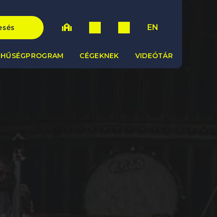
EN
esés
HŰSÉGPROGRAM
CÉGEKNEK
VIDEÓTÁR