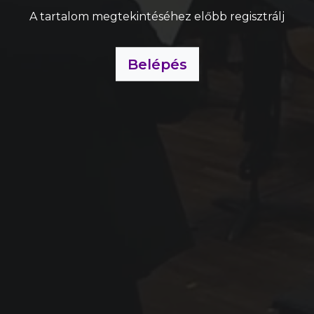
A tartalom megtekintéséhez előbb regisztrálj
Belépés