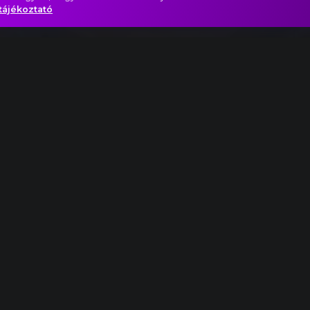
tájékoztató
szenvedély), III. Menuet e Trio
e