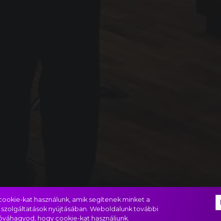
ookie-kat használunk, amik segítenek minket a
 szolgáltatások nyújtásában. Weboldalunk további
jóváhagyod, hogy cookie-kat használjunk.