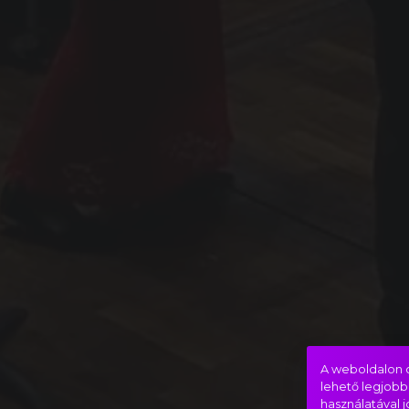
A weboldalon c
lehető legjobb
használatával 