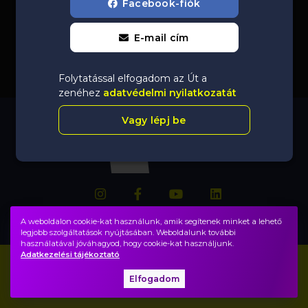
Facebook-fiók
E-mail cím
Folytatással elfogadom az Út a
zenéhez
adatvédelmi nyilatkozatát
Vagy lépj be
A weboldalon cookie-kat használunk, amik segítenek minket a lehető
legjobb szolgáltatások nyújtásában. Weboldalunk további
használatával jóváhagyod, hogy cookie-kat használjunk.
Adatkezelési tájékoztató
Impresszum
GYIK
Elfogadom
Adatvédelem, ÁSZF
Közadatok