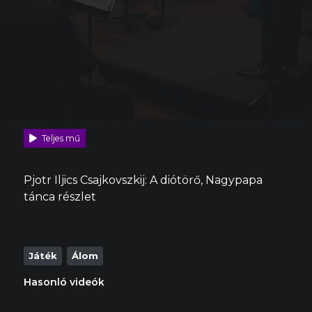
Teljes mű
Pjotr Iljics Csajkovszkij: A diótörő, Nagypapa
tánca részlet
Játék
Álom
Hasonló videók