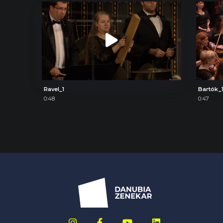
Ravel_1
Bartók_
0:48
0:47