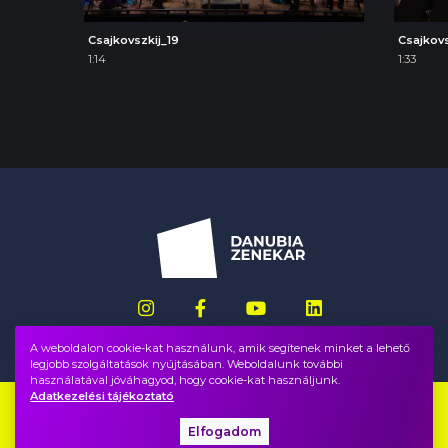
Csajkovszkij_19
Csajkovs
1:14
1:33
A weboldalon cookie-kat használunk, amik segítenek minket a lehető
legjobb szolgáltatások nyújtásában. Weboldalunk további
használatával jóváhagyod, hogy cookie-kat használjunk.
Adatkezelési tájékoztató
Impresszum
GYIK
Elfogadom