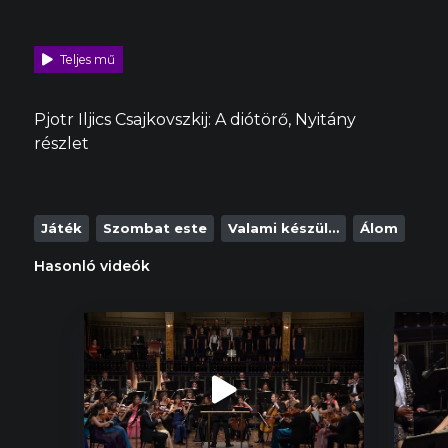
Teljes mű
Pjotr Iljics Csajkovszkij: A diótörő, Nyitány
részlet
Játék
Szombat este
Valami készül…
Álom
Hasonló videók