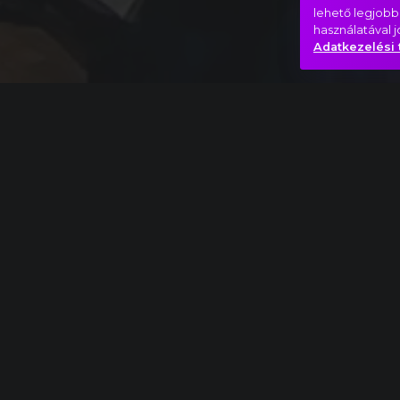
lehető legjobb
használatával 
Adatkezelési 
Teljes mű
Pjotr Iljics Csajkovszkij: A diótörő – teljes ba
Játék
Kaland
Valami készül
Hasonló videók