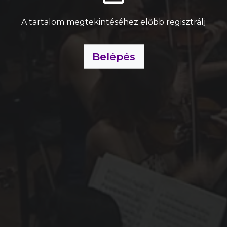
A tartalom megtekintéséhez előbb regisztrálj
Belépés