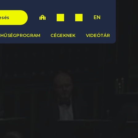
EN
esés
HŰSÉGPROGRAM
CÉGEKNEK
VIDEÓTÁR