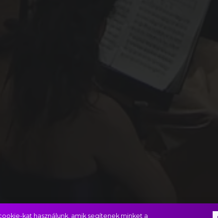
ookie-kat használunk, amik segítenek minket a