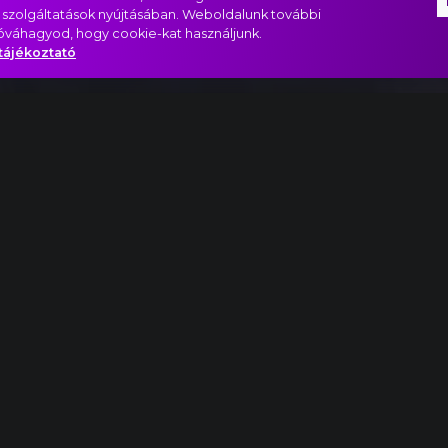
 szolgáltatások nyújtásában. Weboldalunk további
jóváhagyod, hogy cookie-kat használjunk.
tájékoztató
lettzene, Nyitány
…