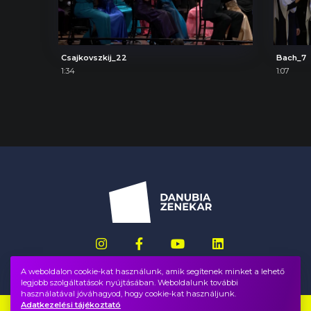
Csajkovszkij_22
Bach_7
1:34
1:07
A weboldalon cookie-kat használunk, amik segítenek minket a lehető
legjobb szolgáltatások nyújtásában. Weboldalunk további
használatával jóváhagyod, hogy cookie-kat használjunk.
Adatkezelési tájékoztató