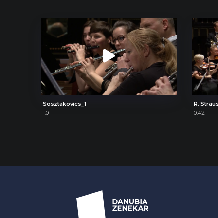
Sosztakovics_1
R. Strau
1:01
0:42