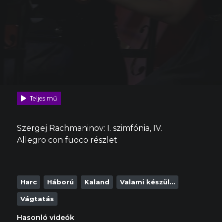
Teljes mű
Szergej Rachmaninov: I. szimfónia, IV.
Allegro con fuoco részlet
Harc
Háború
Kaland
Valami készül…
Vágtatás
Hasonló videók