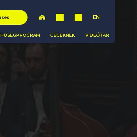
EN
esés
HŰSÉGPROGRAM
CÉGEKNEK
VIDEÓTÁR