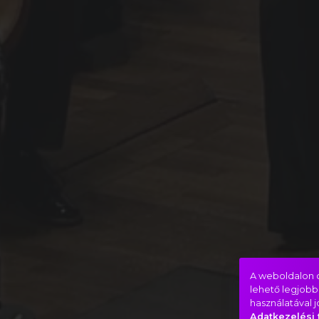
A weboldalon c
lehető legjobb
használatával 
Adatkezelési 