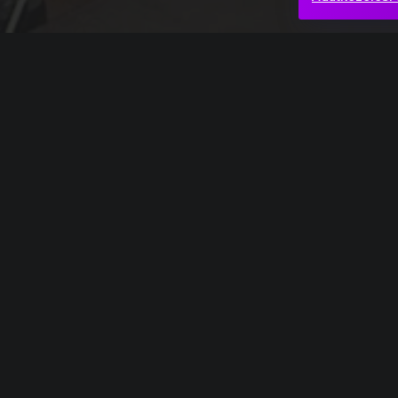
Teljes mű
Richard Strauss: Imígyen szóla Zarathustra r
Baljós árnyak
Bizarr
Valam
Hasonló videók
Beethoven_11
Bach_9