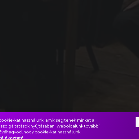
ookie-kat használunk, amik segítenek minket a
 szolgáltatások nyújtásában. Weboldalunk további
jóváhagyod, hogy cookie-kat használjunk.
tájékoztató