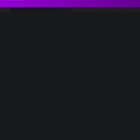
észlet
i készül…
Adès_2