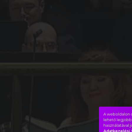
A weboldalon c
lehető legjobb
használatával 
Adatkezelési 