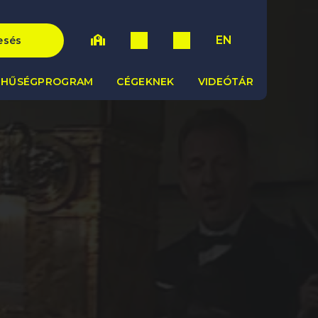
EN
esés
HŰSÉGPROGRAM
CÉGEKNEK
VIDEÓTÁR