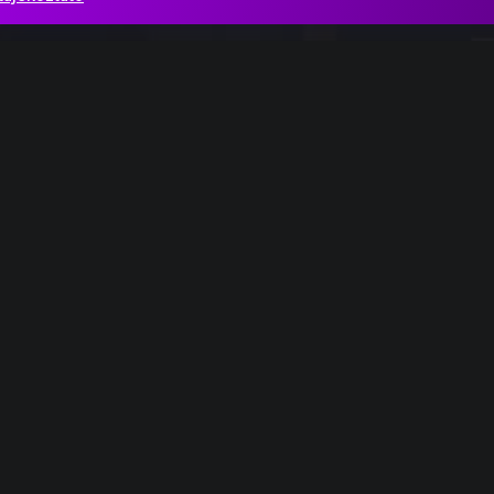
ia részlet
Antonio Vivaldi: A négy évszak, Ősz, I. Allegro
Rachmaninov_7