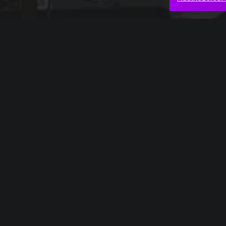
Teljes mű
Ludwig van Beethoven: Missa solemnis – Glor
Csúcsok
Vágtatás
Yes!
Hasonló videók
Aaron Copland: Az élet ígérete