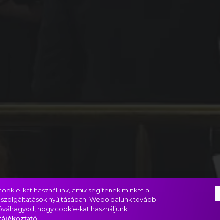
ookie-kat használunk, amik segítenek minket a
 szolgáltatások nyújtásában. Weboldalunk további
jóváhagyod, hogy cookie-kat használjunk.
tájékoztató