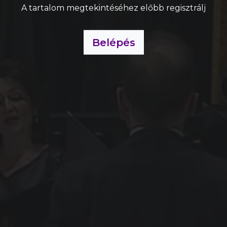
A tartalom megtekintéséhez előbb regisztrálj
Belépés