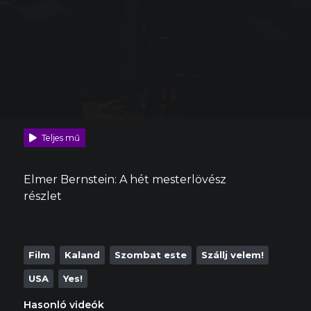
Teljes mű
Elmer
Bernstein:
A hét mesterlövész
részlet
Film
Kaland
Szombat este
Szállj velem!
USA
Yes!
Hasonló videók