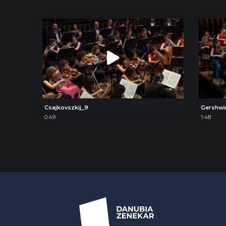
Csajkovszkij_9
Gershwi
0:49
1:48