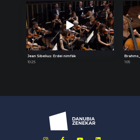
Jean Sibelius: Erdei nimfák
Brahms
10:25
1:05