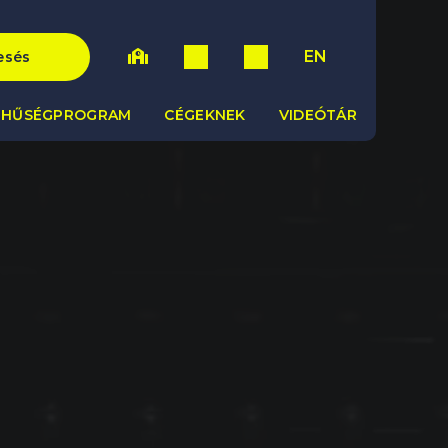
EN
esés
HŰSÉGPROGRAM
CÉGEKNEK
VIDEÓTÁR