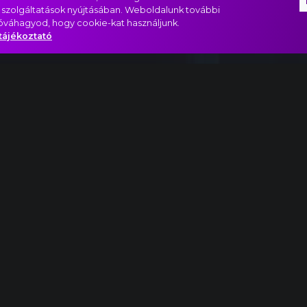
 szolgáltatások nyújtásában. Weboldalunk további
jóváhagyod, hogy cookie-kat használjunk.
tájékoztató
szenvedély), I. Adagio részlet