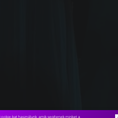
ookie-kat használunk, amik segítenek minket a