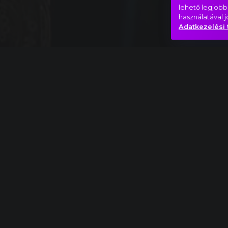
lehető legjobb
használatával 
Adatkezelési 
Teljes mű
Joseph Haydn: 49. szimfónia "La passione" (A 
Baljós árnyak
Egyedül
Hasonló videók