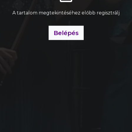
A tartalom megtekintéséhez előbb regisztrálj
Belépés