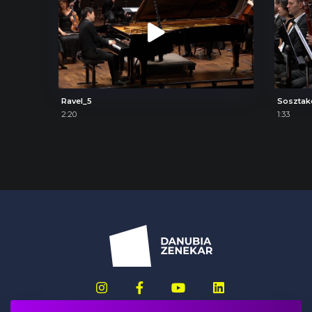
Ravel_5
Sosztak
2:20
1:33