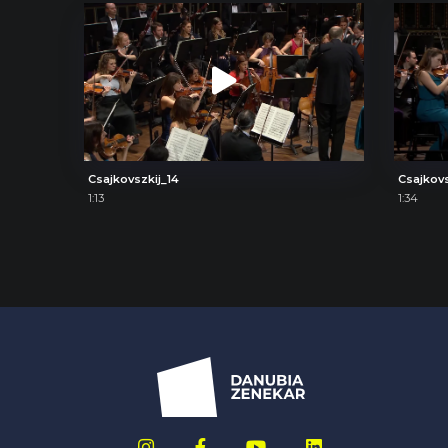
Csajkovszkij_14
Csajkov
1:13
1:34