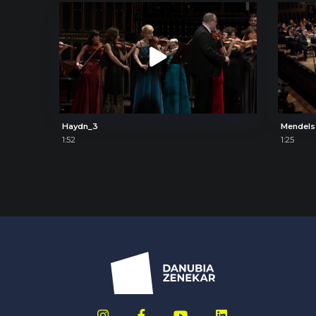
Haydn_3
Mendels
1:52
1:25