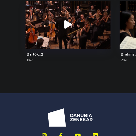
Bartók_2
Brahms_
1:47
2:41