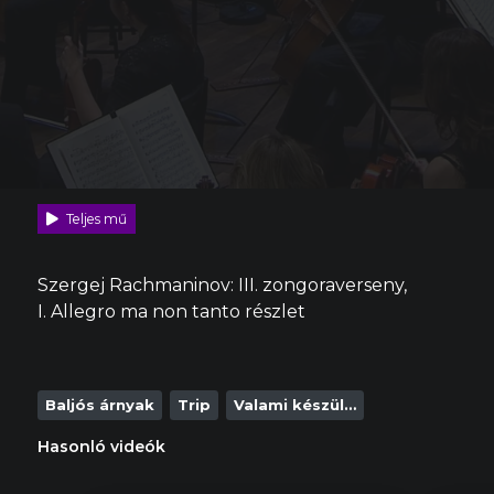
Teljes mű
Szergej Rachmaninov: III. zongoraverseny,
I. Allegro ma non tanto részlet
Baljós árnyak
Trip
Valami készül…
Hasonló videók