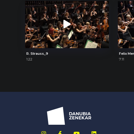
R. Strauss_9
1:22
7:11