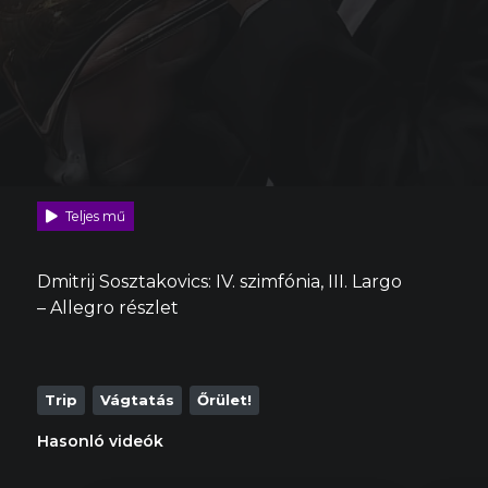
Teljes mű
Dmitrij Sosztakovics: IV. szimfónia, III. Largo
– Allegro részlet
Trip
Vágtatás
Őrület!
Hasonló videók