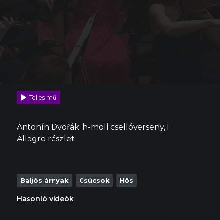
Teljes mű
Antonín Dvořák: h-moll csellóverseny, I.
Allegro részlet
Baljós árnyak
Csúcsok
Hős
Hasonló videók