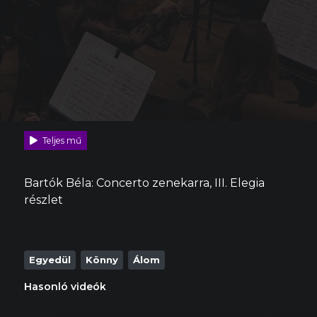
Teljes mű
Bartók Béla: Concerto zenekarra, III. Elegia
részlet
Egyedül
Könny
Álom
Hasonló videók