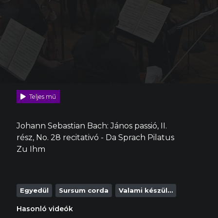
Teljes mű
Johann Sebastian Bach: János passió, II.
rész, No. 28 recitativó - Da Sprach Pilatus
Zu Ihm
Egyedül
Sursum corda
Valami készül…
Hasonló videók