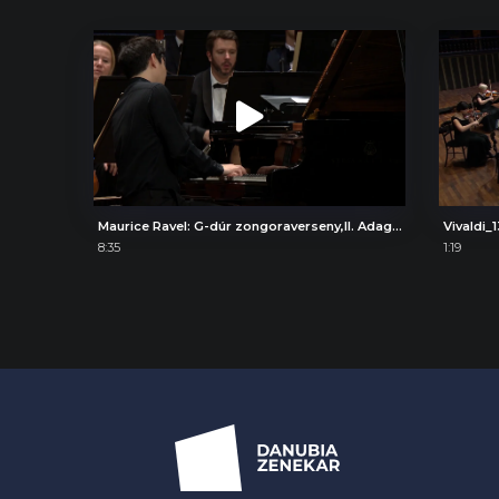
Maurice Ravel: G-dúr zongoraverseny,II. Adagio assai
Vivaldi_1
8:35
1:19