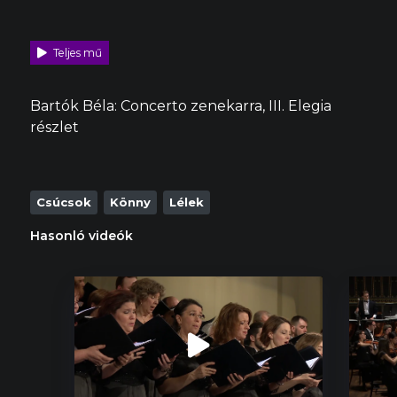
Teljes mű
Bartók Béla: Concerto zenekarra, III. Elegia
részlet
Csúcsok
Könny
Lélek
Hasonló videók