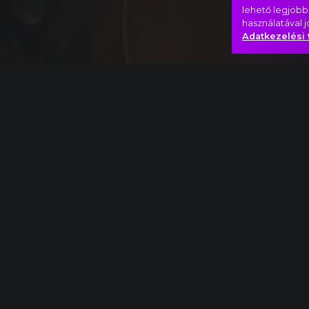
lehető legjobb
használatával 
Adatkezelési 
Teljes mű
Claude Debussy: A tenger részlet
Csúcsok
Utazás
Hasonló videók