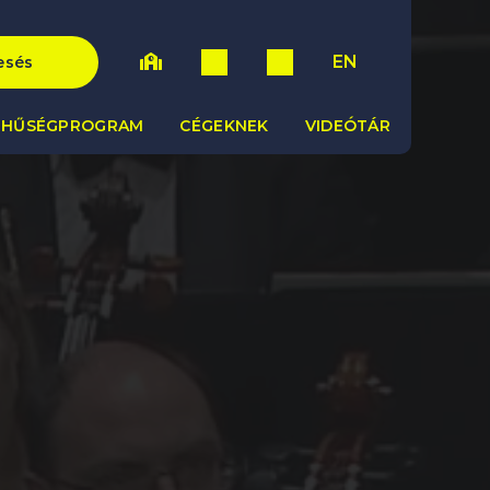
EN
esés
HŰSÉGPROGRAM
CÉGEKNEK
VIDEÓTÁR