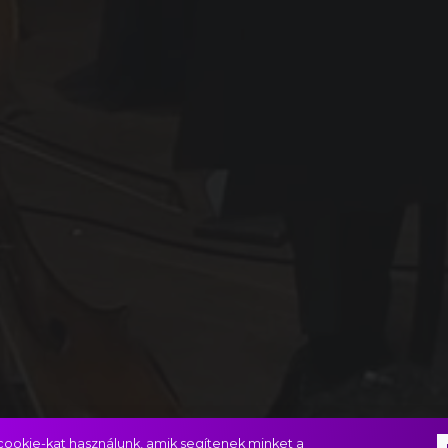
ookie-kat használunk, amik segítenek minket a