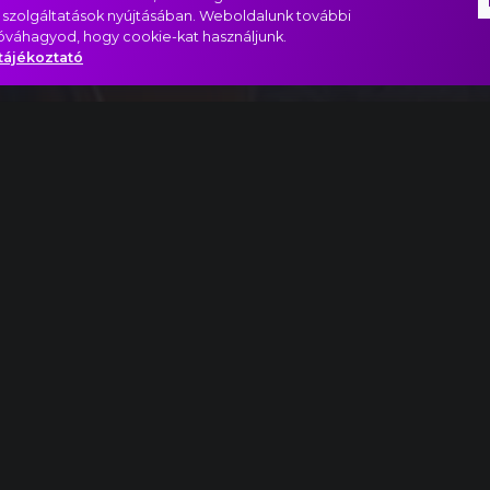
 szolgáltatások nyújtásában. Weboldalunk további
jóváhagyod, hogy cookie-kat használjunk.
tájékoztató