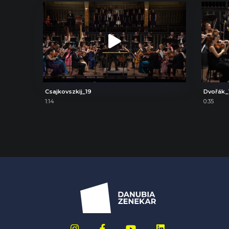
Csajkovszkij_19
Dvořák_
1:14
0:35