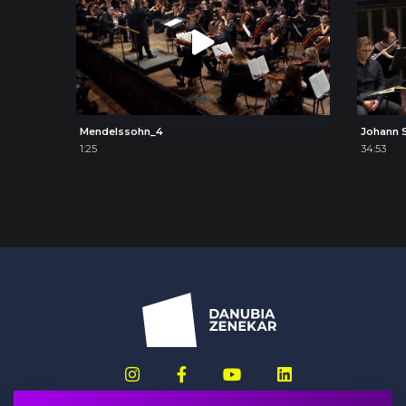
Mendelssohn_4
Johann S
1:25
34:53