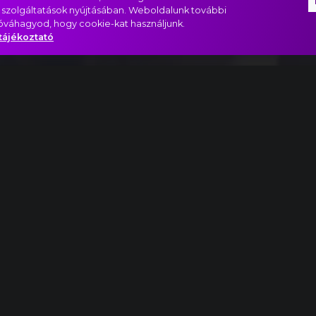
 szolgáltatások nyújtásában. Weboldalunk további
jóváhagyod, hogy cookie-kat használjunk.
tájékoztató
gro non molto részlet