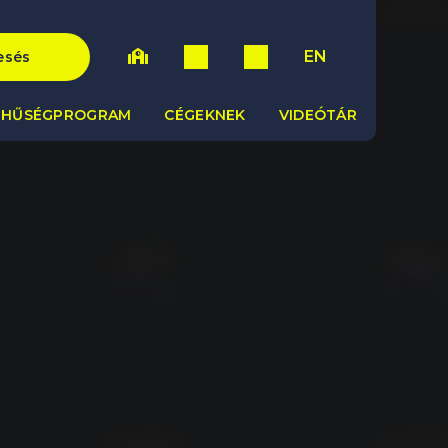
EN
esés
HŰSÉGPROGRAM
CÉGEKNEK
VIDEÓTÁR