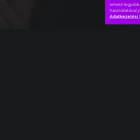
lehető legjobb
használatával 
Adatkezelési 
Teljes mű
Antonio Vivaldi: A négy évszak, Nyár, I. Alle
Fény
Lélek
Hasonló videók