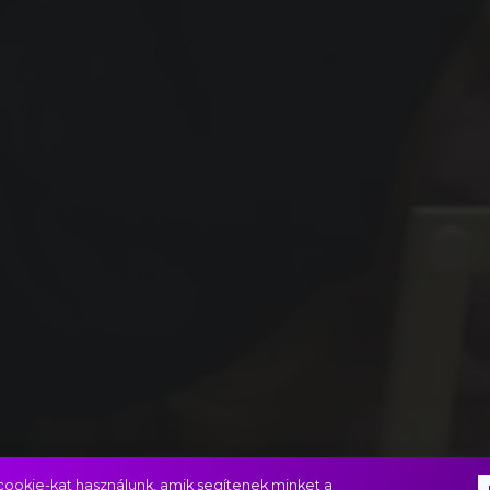
ookie-kat használunk, amik segítenek minket a