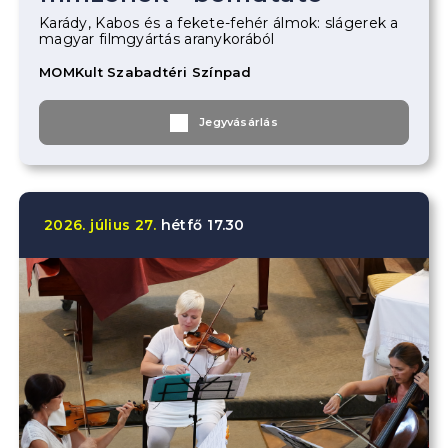
Karády, Kabos és a fekete-fehér álmok: slágerek a
magyar filmgyártás aranykorából
MOMKult Szabadtéri Színpad
Jegyvásárlás
2026.
július
27.
hétfő
17.30