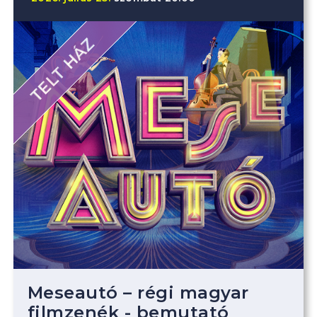
TELT HÁZ
Meseautó – régi magyar
filmzenék - bemutató