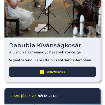
Danubia Kívánságkosár
A Danubia kamaraegyüttesének koncertje
Vigántpetend, Keresztelő Szent János-templom
Jegyvásárlás
2026.
július
27.
hétfő
21.00