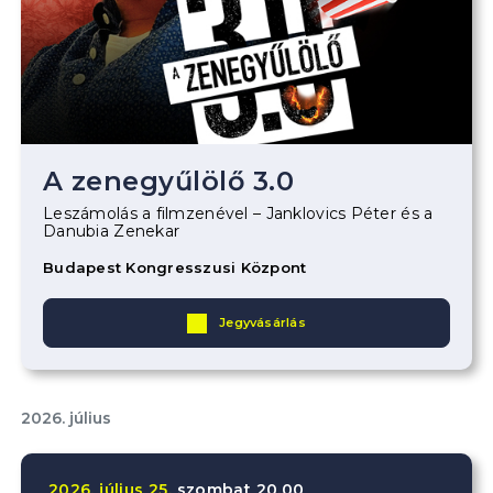
A zenegyűlölő 3.0
Leszámolás a filmzenével – Janklovics Péter és a
Danubia Zenekar
Budapest Kongresszusi Központ
Jegyvásárlás
2026. július
2026.
július
25.
szombat
20.00