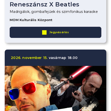
Reneszánsz X Beatles
Madrigálok, gombafejűek és szimfonikus karaoke
MOM Kulturális Központ
Jegyvásárlás
2026.
november
15.
vasárnap
18.00