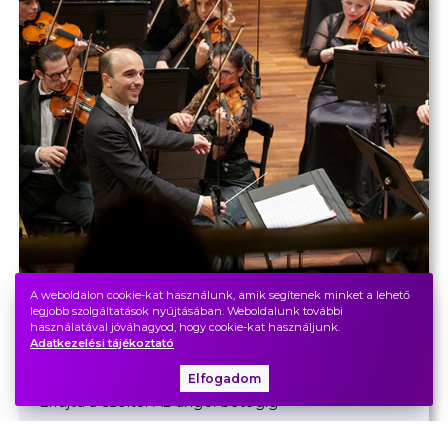
A weboldalon cookie-kat használunk, amik segítenek minket a lehető
legjobb szolgáltatások nyújtásában. Weboldalunk további
SZERELMES HOLLYWOOD! -
használatával jóváhagyod, hogy cookie-kat használjunk.
Adatkezelési tájékoztató
bemutató
Elfogadom
Vászonra írt szenvedély: legendás filmzenék az
Elfújta a széltől Az angol betegig
Zeneakadémia, Nagyterem