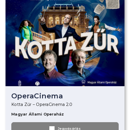
OperaCinema
Kotta Zűr – OperaCinema 2.0
Magyar Állami Operaház
Jegyvásárlás