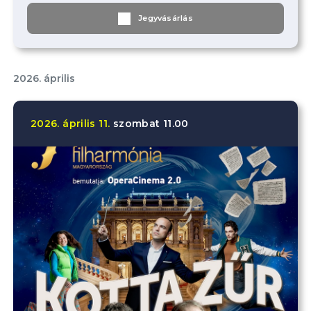
Jegyvásárlás
2026. április
2026.
április
11.
szombat
11.00