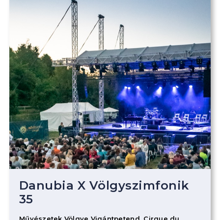
Danubia X Völgyszimfonik
35
Művészetek Völgye Vigántpetend, Cirque du