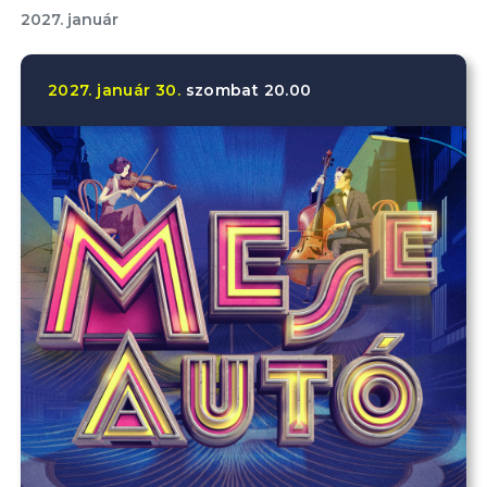
2027. január
2027.
január
30.
szombat
20.00