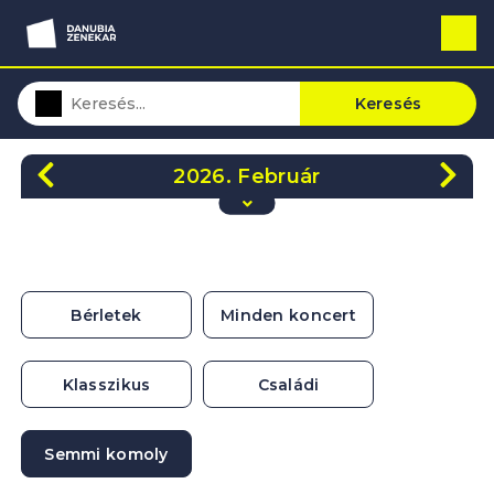
Keresés
2026. Február
H
K
Sze
Cs
P
Szo
V
26
27
28
29
30
31
1
2
3
4
5
6
7
8
Bérletek
Minden koncert
9
10
11
12
13
14
15
16
17
18
19
20
21
22
Klasszikus
Családi
23
24
25
26
27
28
1
Semmi komoly