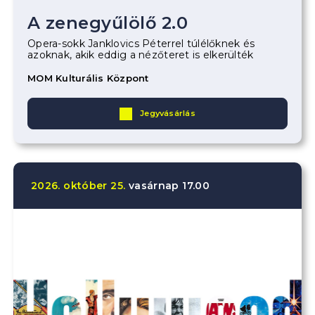
A zenegyűlölő 2.0
Opera-sokk Janklovics Péterrel túlélőknek és
azoknak, akik eddig a nézőteret is elkerülték
MOM Kulturális Központ
Jegyvásárlás
2026.
október
25.
vasárnap
17.00