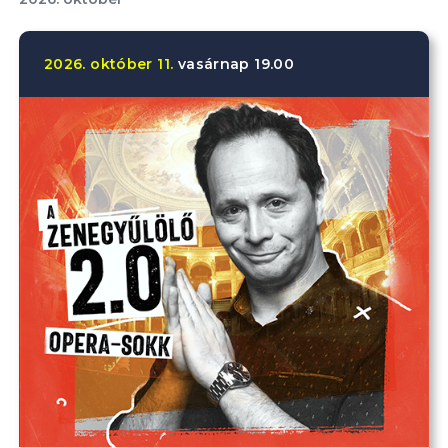
2026.
október
11.
vasárnap
19.00