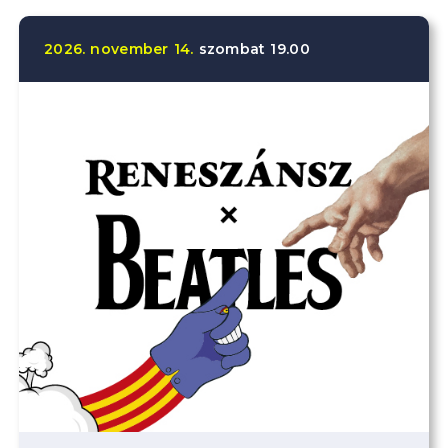
2026.
november
14.
szombat
19.00