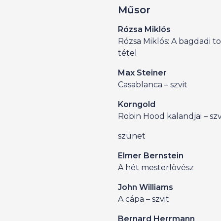
Műsor
Rózsa Miklós
Rózsa Miklós: A bagdadi tolvaj 
tétel
Max Steiner
Casablanca – szvit
Korngold
Robin Hood kalandjai – szv
szünet
Elmer Bernstein
A hét mesterlövész
John Williams
A cápa – szvit
Bernard Herrmann