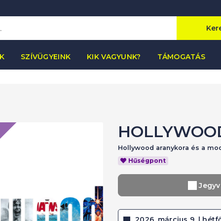
Ker
K
SZÍVÜGYEINK
KIK VAGYUNK?
TÁMOGATÁS
HOLLYWOO
Hollywood aranykora és a mo
Hűségpont
Jegyv
2026. március 9. | hétfő