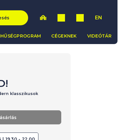
EN
esés
HŰSÉGPROGRAM
CÉGEKNEK
VIDEÓTÁR
D!
dern klasszikusok
ásárlás
 | 19.30 - 22.00