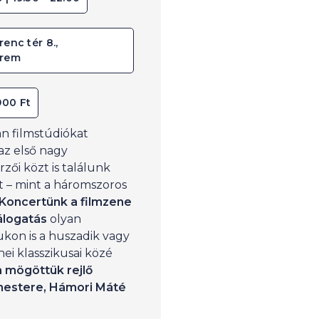
renc tér 8.,
erem
900 Ft
 filmstúdiókat
az első nagy
zői közt is találunk
 – mint a háromszoros
Koncertünk a filmzene
álogatás
olyan
ukon is a huszadik vagy
i klasszikusai közé
a mögöttük rejlő
rmestere, Hámori Máté