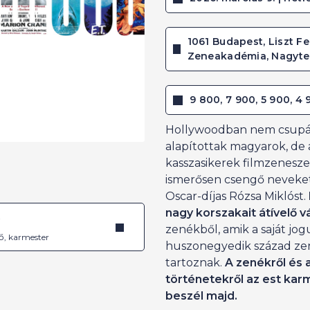
1061 Budapest, Liszt Fe
Zeneakadémia, Nagyt
9 800, 7 900, 5 900, 4 
Hollywoodban nem csupán
alapítottak magyarok, de 
kasszasikerek filmzeneszer
ismerősen csengő neveket
Oscar-díjas Rózsa Miklóst.
nagy korszakait átívelő v
é
zenékből, amik a saját jog
ő, karmester
huszonegyedik század zene
tartoznak.
A zenékről és 
történetekről az est ka
beszél majd.