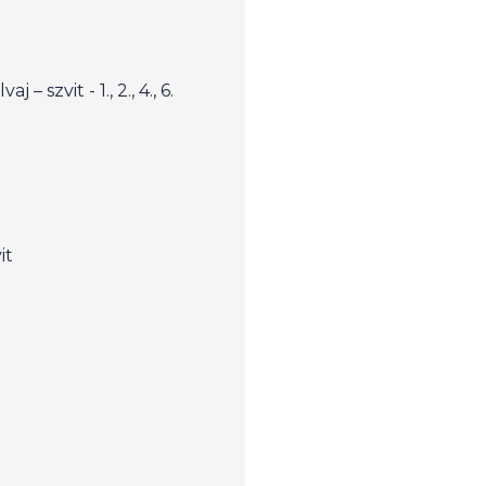
– szvit - 1., 2., 4., 6.
it