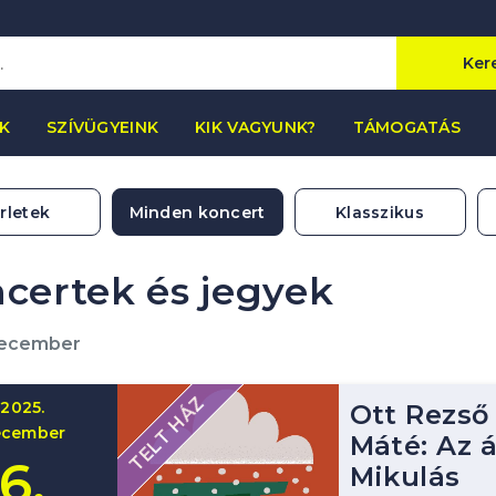
Ker
K
SZÍVÜGYEINK
KIK VAGYUNK?
TÁMOGATÁS
rletek
Minden koncert
Klasszikus
certek és jegyek
december
TELT HÁZ
2025.
Ott Rezső
ecember
Máté: Az 
6.
Mikulás