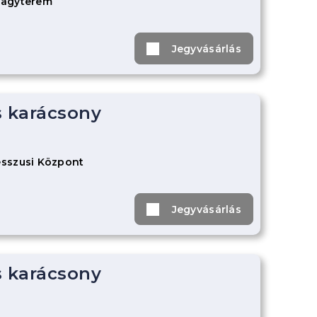
Nagyterem
Jegyvásárlás
s karácsony
sszusi Központ
Jegyvásárlás
s karácsony