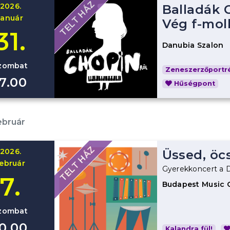
TELT HÁZ
2026.
Balladák 
január
Vég f-mol
31.
Danubia Szalon
zombat
Zeneszerzőportré
17.00
Hűségpont
ebruár
TELT HÁZ
2026.
Üssed, öc
február
Gyerekkoncert a 
7.
Budapest Music 
zombat
10.00
Kalandra fül!