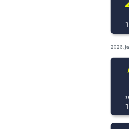
2026. j
s