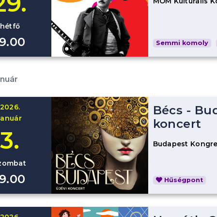
29.
MOM Kulturális 
hétfő
19.00
Semmi komoly
anuár
2026.
Bécs - Bu
január
koncert
3.
Budapest Kongre
zombat
19.00
Hűségpont
2026.