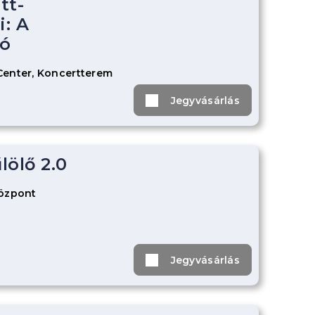
tt-
: A
ó
Center, Koncertterem
Jegyvásárlás
lölő 2.0
Központ
Jegyvásárlás