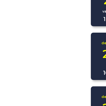
v
d
d