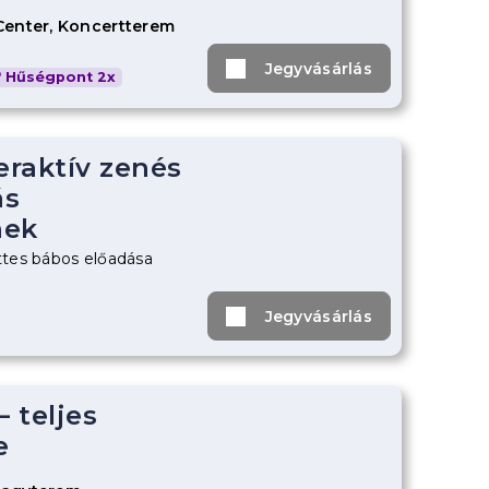
Center, Koncertterem
Jegyvásárlás
Hűségpont 2x
eraktív zenés
ás
nek
tes bábos előadása
Jegyvásárlás
– teljes
e