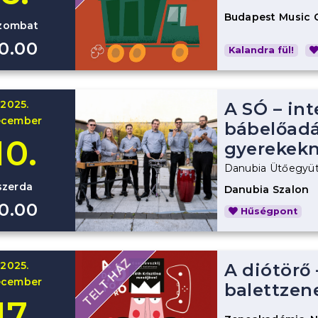
Budapest Music 
zombat
10.00
Kalandra fül!
2025.
A SÓ – int
ecember
bábelőad
10.
gyerekek
Danubia Ütőegyüt
szerda
Danubia Szalon
10.00
Hűségpont
TELT HÁZ
2025.
A diótörő 
ecember
balettzen
17.