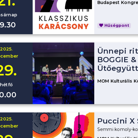
21.
Budapest Kongre
asárnap
19.30
Hűségpont
2025.
Ünnepi ri
ecember
BOGGIE &
29.
Ütőegyüt
MOM Kulturális 
hétfő
10.00
2025.
Puccini X
ecember
Semmi komoly-ko