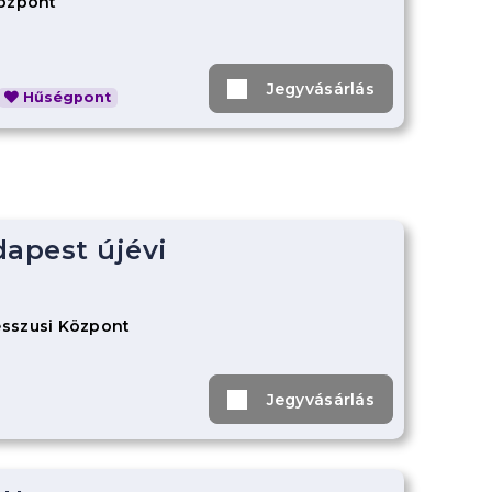
Központ
Jegyvásárlás
Hűségpont
dapest újévi
sszusi Központ
Jegyvásárlás