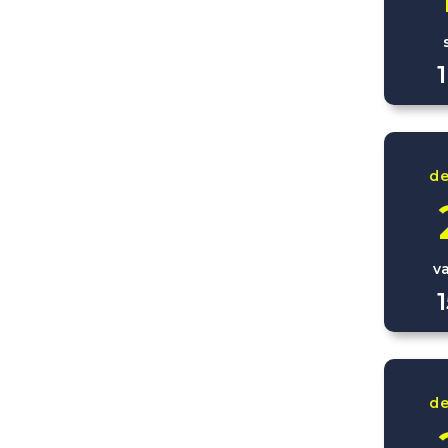
d
v
d