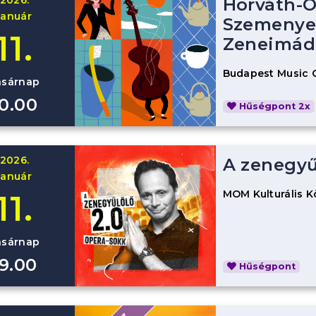
Horváth-O
január
Szemenyei
11.
Zeneimád
Budapest Music 
asárnap
10.00
Hűségpont 2x
2026.
A zenegyű
január
MOM Kulturális 
11.
asárnap
19.00
Hűségpont