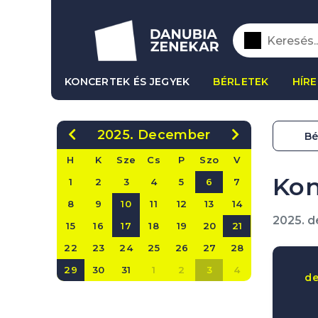
KONCERTEK ÉS JEGYEK
BÉRLETEK
HÍRE
2025. December
Bé
H
K
Sze
Cs
P
Szo
V
Kon
1
2
3
4
5
6
7
8
9
10
11
12
13
14
2025. 
15
16
17
18
19
20
21
22
23
24
25
26
27
28
29
30
31
1
2
3
4
d