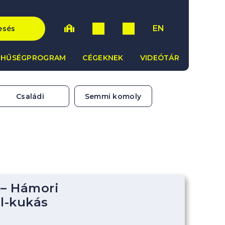
EN
esés
HŰSÉGPROGRAM
CÉGEKNEK
VIDEÓTÁR
Családi
Semmi komoly
 – Hámori
ál-kukás