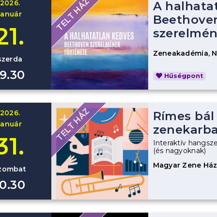
TELT HÁZ
2026.
A halhata
január
Beethove
21.
szerelmén
Zeneakadémia, 
szerda
19.30
Hűségpont
TELT HÁZ
2026.
Rímes bál
január
zenekarb
31.
Interaktív hangsz
(és nagyoknak)
Magyar Zene Há
zombat
10.30