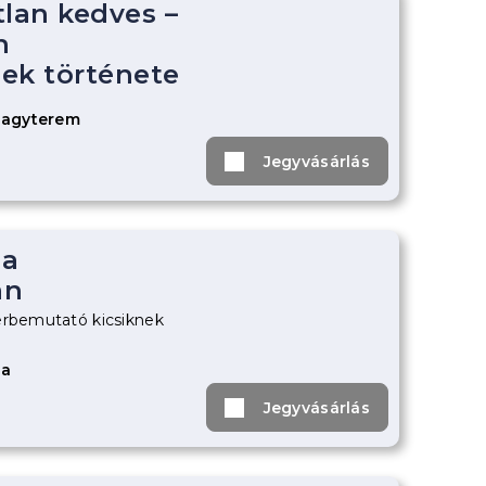
tlan kedves –
n
ek története
Nagyterem
Jegyvásárlás
 a
an
erbemutató kicsiknek
za
Jegyvásárlás