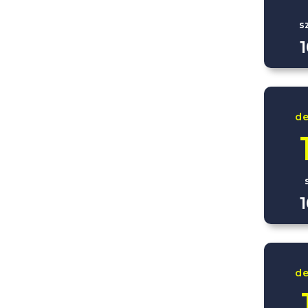
s
d
d