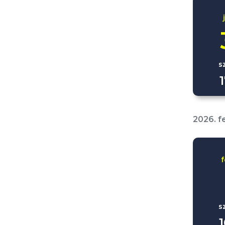
s
2026. f
s