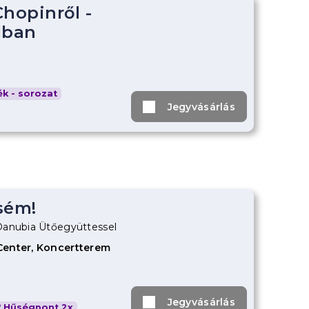
Chopinről -
lban
k - sorozat
Jegyvásárlás
sém!
Danubia Ütőegyüttessel
Center, Koncertterem
Jegyvásárlás
Hűségpont 2x