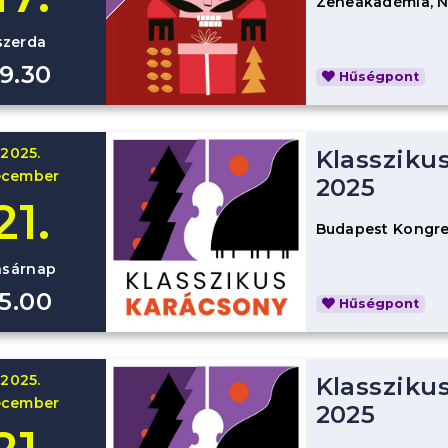
Zeneakadémia, 
szerda
19.30
Hűségpont
2025.
Klassziku
ecember
2025
21.
Budapest Kongre
asárnap
15.00
Hűségpont
2025.
Klassziku
ecember
2025