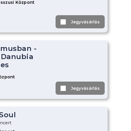
sszusi Központ
Jegyvásárlás
tmusban -
 Danubia
tes
Központ
Jegyvásárlás
 Soul
ncert