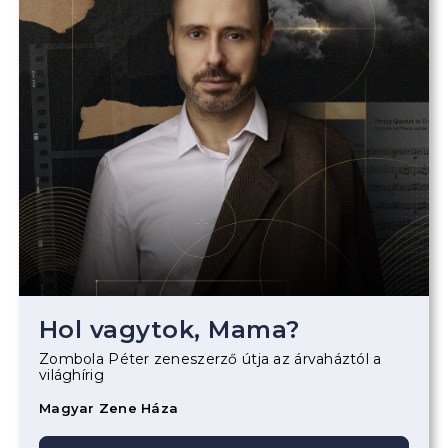
Hol vagytok, Mama?
Zombola Péter zeneszerző útja az árvaháztól a
világhírig
Magyar Zene Háza