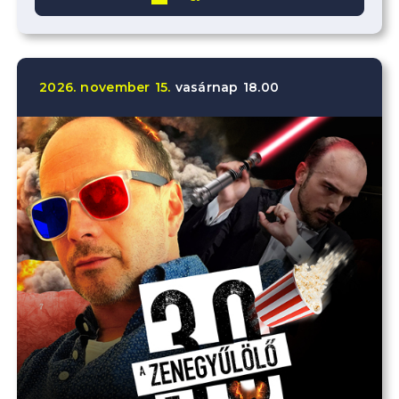
2026.
november
15.
vasárnap
18.00