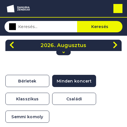
Keresés
2026. Augusztus
H
K
Sze
Cs
P
Szo
V
27
28
29
30
31
1
2
3
4
5
6
7
8
9
Bérletek
Minden koncert
10
11
12
13
14
15
16
17
18
19
20
21
22
23
Klasszikus
Családi
24
25
26
27
28
29
30
31
1
2
3
4
5
6
Semmi komoly