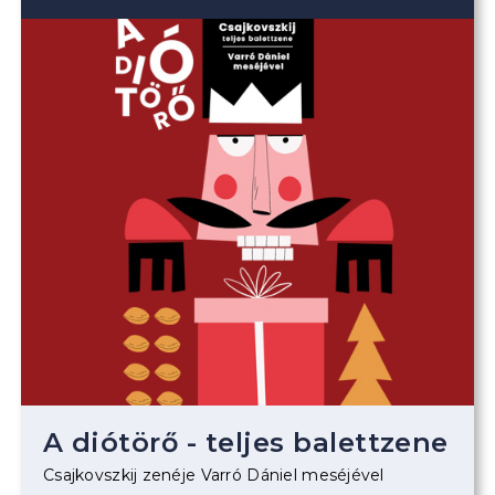
A diótörő - teljes balettzene
Csajkovszkij zenéje Varró Dániel meséjével