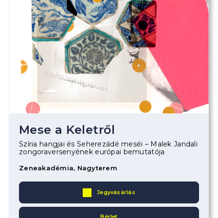
Mese a Keletről
Szíria hangjai és Seherezádé meséi – Malek Jandali
zongoraversenyének európai bemutatója
Zeneakadémia, Nagyterem
Jegyvásárlás
Bérlet