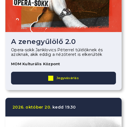
A zenegyűlölő 2.0
Opera-sokk Janklovics Péterrel túlélőknek és
azoknak, akik eddig a nézőteret is elkerülték
MOM Kulturális Központ
Jegyvásárlás
2026.
október
20.
kedd
19.30