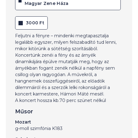
Magyar Zene Háza
3000 Ft
Feljutni a fényre – mindenki megtapasztalja
legalább egyszer, milyen felszabadító tud lenni,
mikor kitörünk a sötétség szorításából.
Koncertünk zenéi a fény és az árnyék
dinamikájára épülve mutatják meg, hogy az
árnyékban fogant zenék nélkül a napfény sem
csillog olyan ragyogóan. A művekről, a
hangnemek összefüggéseiről, az előadók
dilemmáiról és a szerzők lelki rokonságáról a
koncert karmestere, Hámori Máté mesél.
A koncert hossza kb.70 perc szünet nélkül
Műsor
Mozart
g-moll szimfónia K183