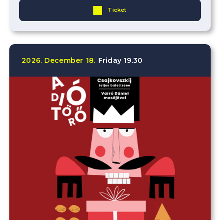
Ticket
2026.
December
18.
Friday
19.30