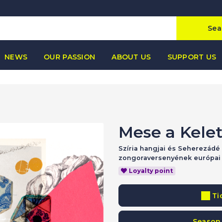
Sea
NEWS
OUR PASSION
ABOUT US
SUPPORT US
Mese a Kelet
Szíria hangjai és Seherezádé
zongoraversenyének európai
Loyalty point
Ti
Season 