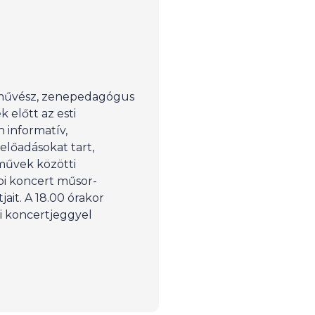
művész, zenepedagógus
 előtt az esti
 informatív,
előadásokat tart,
űvek közötti
pi koncert műsor-
ait. A 18.00 órakor
i koncertjeggyel