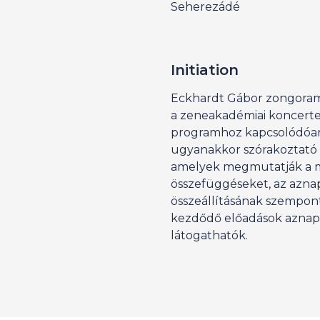
Seherezádé
Initiation
Eckhardt Gábor zongora
a zeneakadémiai koncertek
programhoz kapcsolódóan
ugyanakkor szórakoztató 
amelyek megmutatják a m
összefüggéseket, az azna
összeállításának szempontj
kezdődő előadások aznap
látogathatók.