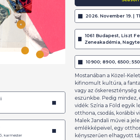
2026. November 19. | T
1061 Budapest, Liszt Fe
Zeneakadémia, Nagyt
10900; 8900, 6500; 55
Mostanában a Közel-Kelet
kifinomult kultúra, a fan
vagy az őskereszténység e
eszünkbe. Pedig mindez, é
i
vidék: Szíria a Föld egyik
otthona, csodás, korábbi v
Malek Jandali művei a jel
é
emlékképeivel, egy ottho
kényszerűen elhagyott tá
ő, karmester