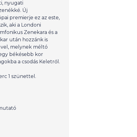
i, nyugati
enékké. Új
ai premierje ez az este,
ik, aki a Londoni
imfonikus Zenekara és a
kar után hozzánk is
űvel, melynek méltó
 egy békésebb kor
gokba a csodás Keletről.
erc 1 szünettel.
emutató