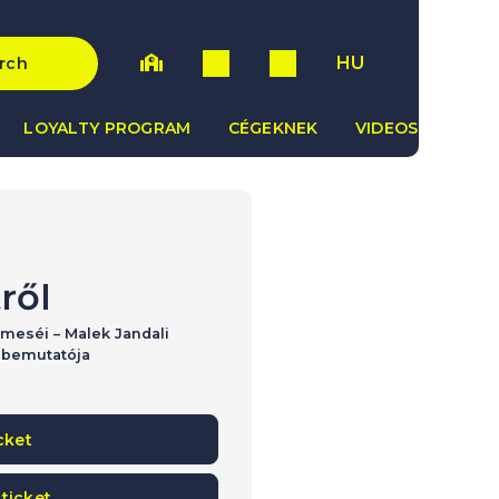
HU
rch
LOYALTY PROGRAM
CÉGEKNEK
VIDEOS
ről
 meséi – Malek Jandali
 bemutatója
cket
ticket