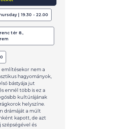
hursday | 19.30 - 22.00
renc tér 8.,
erem
00
 említésekor nem a
tasztikus hagyományok,
lső bástyája jut
s ennél több is ez a
 legősibb kultúrájának
irágkorok helyszíne.
en drámáját a múlt
nként kapott, de azt
j szépségével és