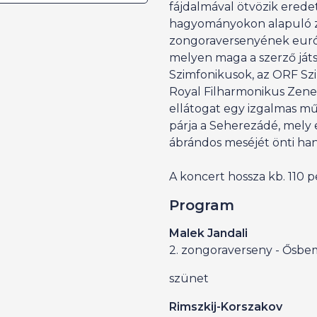
fájdalmával ötvözik eredet
hagyományokon alapuló z
zongoraversenyének európ
melyen maga a szerző játsz
Szimfonikusok, az ORF Sz
Royal Filharmonikus Zene
ellátogat egy izgalmas m
párja a Seherezádé, mely
ábrándos meséjét önti han
A koncert hossza kb. 110 p
Program
Malek Jandali
2. zongoraverseny - Ősb
szünet
Rimszkij-Korszakov