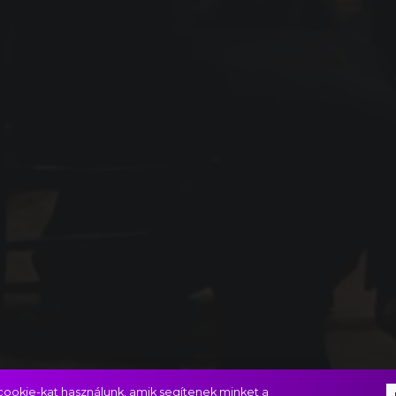
ookie-kat használunk, amik segítenek minket a