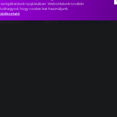
 szolgáltatások nyújtásában. Weboldalunk további
jóváhagyod, hogy cookie-kat használjunk.
tájékoztató
let
i készül…