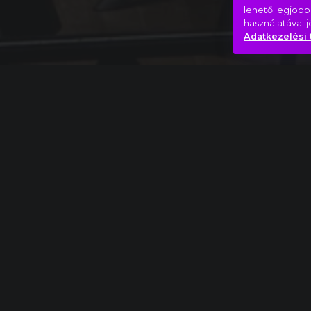
lehető legjobb
használatával 
Adatkezelési 
Teljes mű
Arnold Schönberg: Variációk zenekarra rész
Baljós árnyak
Bizarr
Valam
Hasonló videók