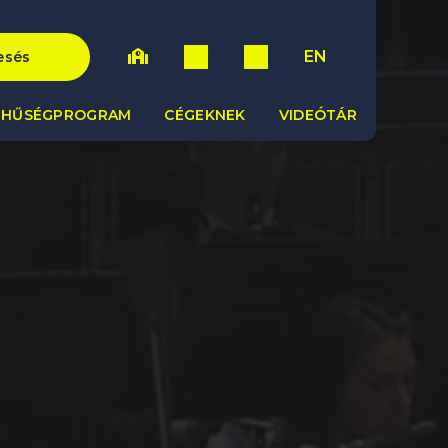
EN
esés
HŰSÉGPROGRAM
CÉGEKNEK
VIDEÓTÁR