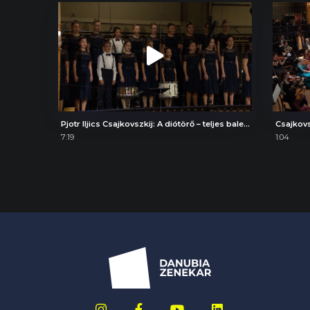
Pjotr Iljics Csajkovszkij: A diótörő – teljes balettzene, Hópelyhek tánca
Csajkovs
7:19
1:04