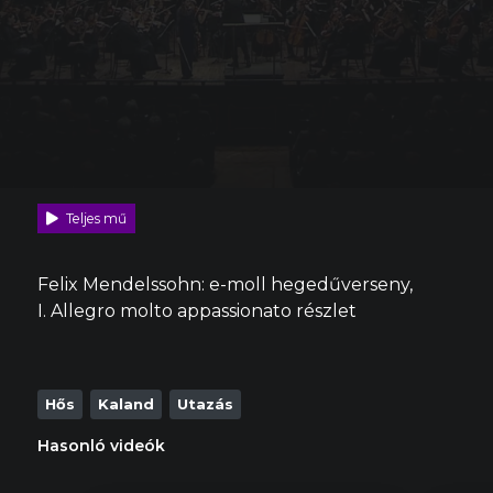
Teljes mű
Felix Mendelssohn: e-moll hegedűverseny,
I. Allegro molto appassionato részlet
Hős
Kaland
Utazás
Hasonló videók